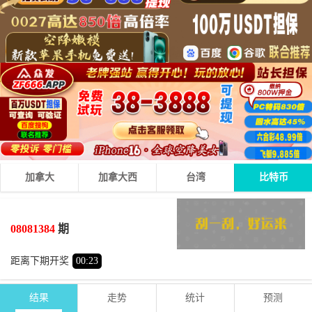
加拿大
加拿大西
台湾
比特币
7
2
1
10
+
+
=
08081384
期
小
双
距离下期开奖
00
:
23
结果
走势
统计
预测
期号
时间
号码