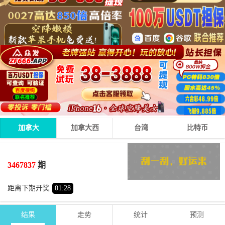
加拿大
加拿大西
台湾
比特币
3
8
9
20
+
+
=
3467837
期
大
双
距离下期开奖
01
:
28
结果
走势
统计
预测
期号
时间
号码