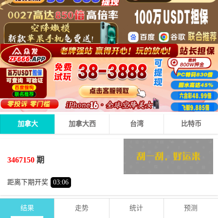
加拿大
加拿大西
台湾
比特币
9
0
5
14
+
+
=
3467150
期
大
双
距离下期开奖
03
:
06
结果
走势
统计
预测
期号
时间
号码