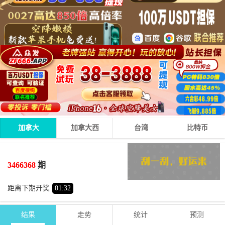
加拿大
加拿大西
台湾
比特币
7
3
9
19
+
+
=
3466368
期
大
单
距离下期开奖
01
:
32
结果
走势
统计
预测
期号
时间
号码