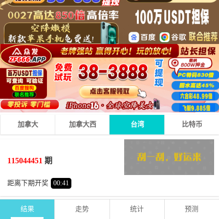
加拿大
加拿大西
台湾
比特币
3
0
1
04
+
+
=
115044451
期
小
双
距离下期开奖
00
:
41
结果
走势
统计
预测
期号
时间
号码