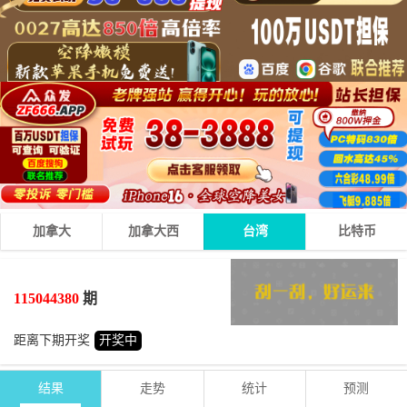
加拿大
加拿大西
台湾
比特币
9
0
1
10
+
+
=
115044380
期
小
双
距离下期开奖
开奖中
结果
走势
统计
预测
期号
时间
号码